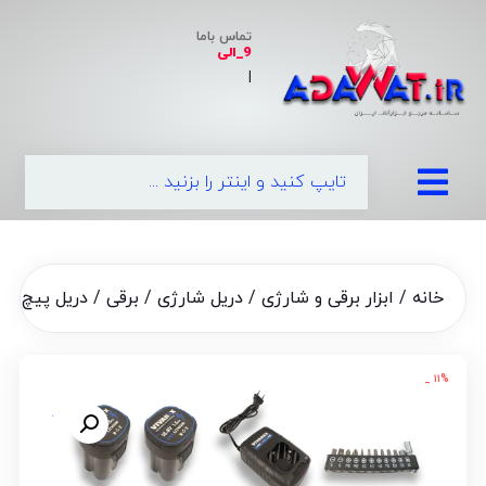
تماس باما
9_الی
|
خانه
/
ابزار برقی و شارژی
/
دریل شارژی / برقی
/ دریل پیچ گوشتی شارژی
۱۱% _