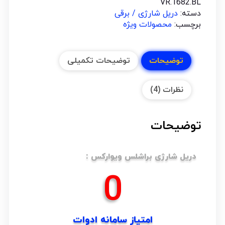
VR.1682.BL
دسته:
دریل شارژی / برقی
برچسب:
محصولات ویژه
توضیحات
توضیحات تکمیلی
نظرات (4)
توضیحات
دریل شارژی براشلس ویوارکس :
0
امتیاز سامانه ادوات