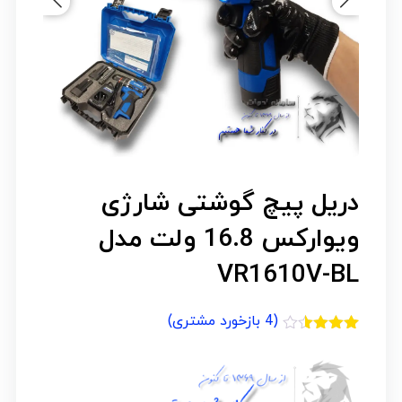
دریل پیچ گوشتی شارژی
ویوارکس 16.8 ولت مدل
VR1610V-BL
(
4
بازخورد مشتری)
4
امتیازدهی
3.50
از
5 در
امتیازدهی
مشتری