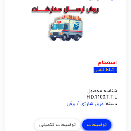
استعلام
ارتباط تلفنی
شناسه محصول:
H.D.1100.T.T.L
دسته:
دریل شارژی / برقی
توضیحات
توضیحات تکمیلی