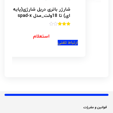
شارژر باتری دریل شارژی(پایه
ای) تا 18ولت_مدل spad-x
امتیاز
3.00
از
استعلام
5
ارتباط تلفنی
قوانین و مقررات 