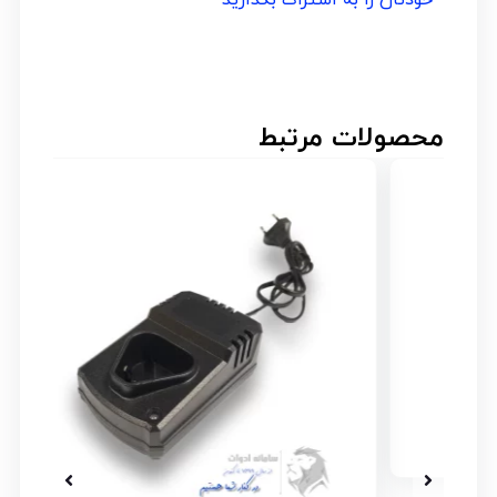
محصولات مرتبط
۲۰% _