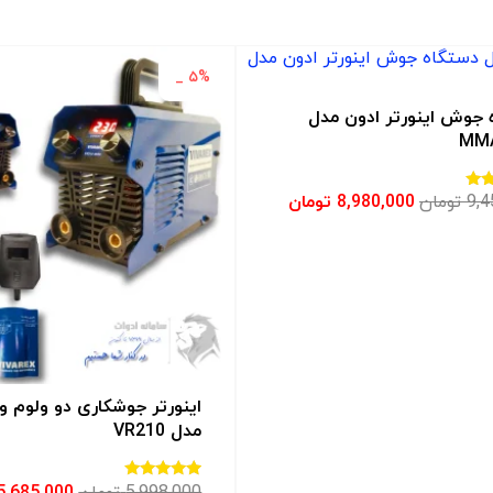
۵% _
 جوش اینورتر ادون مدل
MM
9,4
تومان
8,980,000
تومان
اینورتر جوشکاری دو ولوم و
مدل VR210
5,998,000
تومان
5,685,000
امتیاز