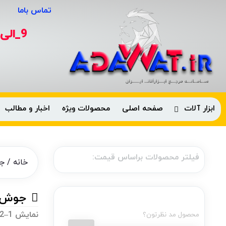
تماس باما
9_الی
ابزار آلات
صفحه اصلی
محصولات ویژه
اخبار و مطالب
فیلتر محصولات براساس قیمت:
خانه
/ ج
جوش 
نمایش 1–12 از 110 نتیجه
محصول مد نظرتون؟