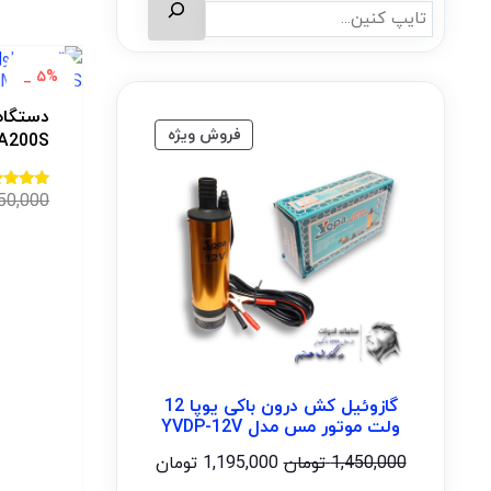
۵% _
دستگاه
فروش ویژه
A200S
50,000
امتیاز
2.50
از 5
گازوئیل کش درون باکی یوپا 12
ولت موتور مس مدل YVDP-12V
1,450,000
تومان
1,195,000
تومان