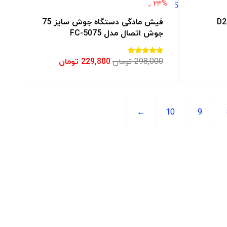
۲۳% _
فیش مادگی دستگاه جوش سایز 75
جوش اتصال مدل FC-5075
298,000
تومان
229,800
تومان
امتیاز
3.00
از 5
←
10
9