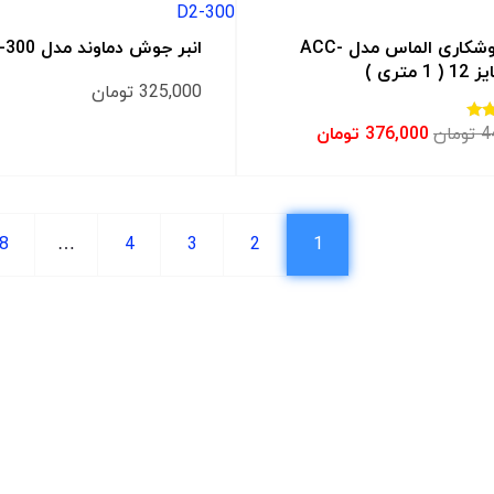
کابل جوشکاری الماس مدل ACC-
انبر جوش دماوند مدل D2-300
325,000
تومان
4
تومان
376,000
تومان
8
…
4
3
2
1