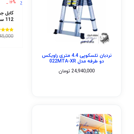
۱۶% _
112 سایز 12 ( 1 متری )
45,000
امتیاز
2.89
از 5
نردبان تلسکوپی 4.4 متری راویکس
دو طرفه مدل 022MTA-XR
24,940,000
تومان