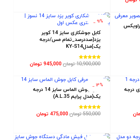
۹۱% _
راویکس
کابل جوشکاری سایز 14 کویر
یزد(صددرصد_تمام مس/درجه
یک)مدلKY-S14
10,900,000
تومان
945,000
تومان
امتیاز
3.06
از 5
۱۴% _
ی سایز 14 متری درجه
کابل جوش الماس سایز 14 درجه
یک(مدل پرایم A.L.35)
ان
550,000
تومان
475,000
تومان
امتیاز
2.50
از 5