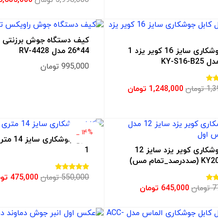
3.00
از 5
کیف دستگاه جوش برزنتی 
کابل جوشکاری سایز 16 کویر یزد 1
44*26 مدل RV-4428
KY-S16-
995,000
تومان
1,3
تومان
1,248,000
تومان
۱۴% _
کابل جوشکار
کابل جوشکاری کویر یزد سایز 12
1
550,000
تومان
475,000
توم
امتیاز
3.67
7
تومان
645,000
تومان
از 5