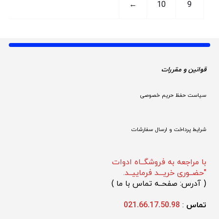
←
10
9
قوانین و مقررات 
سیاست حفظ حریم خصوصی
شرایط پرداخت و ارسال سفارشات
با مراجعه به فروشگــاه ادوات
"حضــوری خریـــد فرماییــد.
(
 آدرس: صفحــه تماس با ما 
)
تماس 
: 
021.66.17.50.98