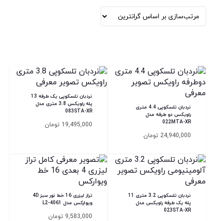
بر
اساس
قیمت:
زیاد
به
کم
نردبان تلسکوپی یک طرفه 13
پله راویکس 3.8 متری مدل
نردبان تلسکوپی 4.4 متری
083STA-XR
راویکس دو طرفه مدل
022MTA-XR
19,495,000
تومان
24,940,000
تومان
نردبان تلسکوپی 3.2 متری 11
تراز لیزری 16 خط نور سبز 4D
پله یک طرفه راویکس مدل
ویوارکس مدل L2-4061
023STA-XR
9,583,000
تومان