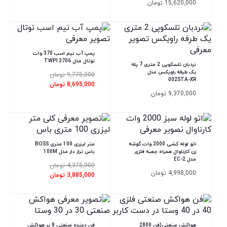
15,620,000
تومان
پمپ آب نیم اسب 370 وات
توتال مدل TWP13706
نردبان تلسکوپی 2 متری 7 پله
یک طرفه راویکس مدل
قیمت
9,775,000
تومان
002STA-XR
اصلی
قیمت
8,695,000
تومان
9,775,000 تومان
فعلی
9,370,000
تومان
بود.
8,695,000 تومان
است.
اتو لوله کشی 2000 وات گوشه
متر لیزری 100 متری BOSS
زن کارناوال همراه جعبه فلزی
باس تراز دار مدل 100M
مدل EC-2
قیمت
4,375,000
تومان
اصلی
4,998,000
تومان
قیمت
3,885,000
تومان
4,375,000 تومان
فعلی
بود.
3,885,000 تومان
است.
هواکش صنعتی(فن 2800
فن دمنده صنعتی 8 پر هواکش