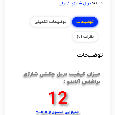
دسته:
دریل شارژی / برقی
توضیحات
توضیحات تکمیلی
نظرات (0)
توضیحات
میزان کیفیت دریل چکشی شارژی
براشلس آلاندو :
17
امتیاز این محصول از 100...؟