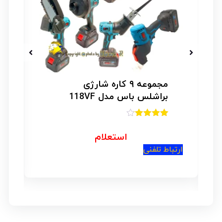
مجموعه ۹ کاره شارژی
براشلس باس مدل 118VF
امتیاز
4.00
از 5
استعلام
ارتباط تلفنی
ار