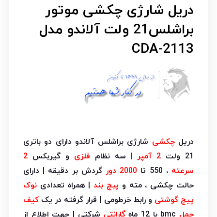
دریل شارژی چکشی موتور
براشلس21 ولت آلاندو مدل
CDA-2113
دریل
چکشی
شارژی براشلس آلاندو دارای دو باتری
21 ولت
2 آمپر
| سه نظام
فلزی
و گیربکس
2
سرعته
، 550 تا
2000 دور
گردش بر دقیقه | دارای
حالت چکشی ، مته و
پبچ بند
| همراه تعدادی
نوک
پیچ گوشتی
و رابط خرطومی | قرار گرفته در یک
کیف
حمل
bmc با 12 ماه
گارانتی
شرکتی | جهت اطلاع از