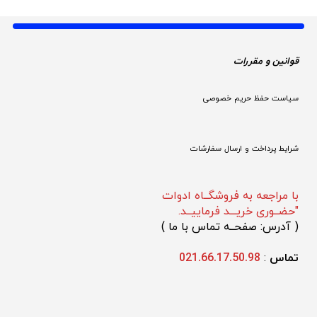
قوانین و مقررات 
سیاست حفظ حریم خصوصی
شرایط پرداخت و ارسال سفارشات
با مراجعه به فروشگــاه ادوات
"حضــوری خریـــد فرماییــد.
(
 آدرس: صفحــه تماس با ما 
)
تماس 
: 
021.66.17.50.98