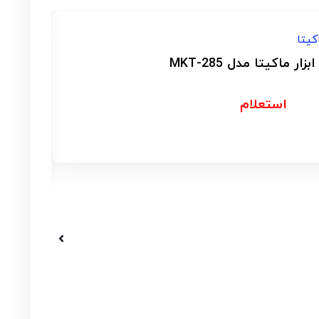
لد با لوازم جانبی مدل pw2000
استعلام