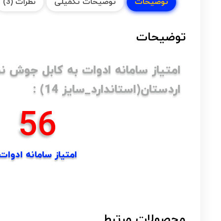
توضیحات
توضیحات تکمیلی
نظرات (3)
توضیحات
امتیاز سامانه ادوات به کابل جوش ن
اردستان(استاندارد_سایز 14) :
83
امتیاز سامانه ادوات
محصولات مرتبط