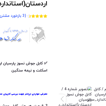
اردستان(استاندارد_
(
3
بازخورد مشتری
3
امتیازدهی
4.33
از 5
در
امتیازدهی
مشتری
✅
کابل جوش نسوز پارسیان اردس
اسکلت و نیمه سنگین
معرفی مواردی ارزانتر جهت بررسی کاربران مح