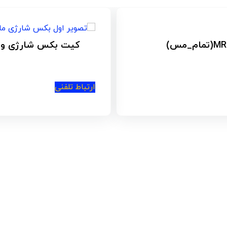
اتو لوله گوشه زن کات و
امتیاز
4.83
از 5
ارتباط تلفنی