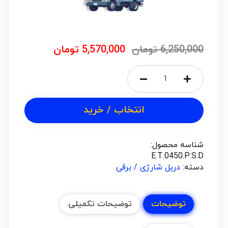
6,250,000
تومان
5,570,000
تومان
انتخاب / خرید
شناسه محصول:
E.T.0450.P.S.D
دسته:
دریل شارژی / برقی
توضیحات
توضیحات تکمیلی