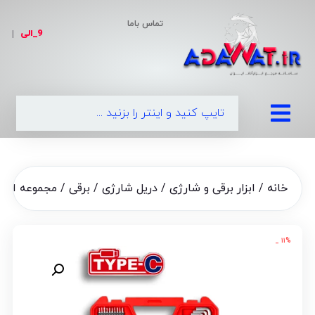
تماس باما
9_الی
|
09
خانه
/
ابزار برقی و شارژی
/
دریل شارژی / برقی
/ مجموعه ابزار دستی و پیچ 
۱۱% _