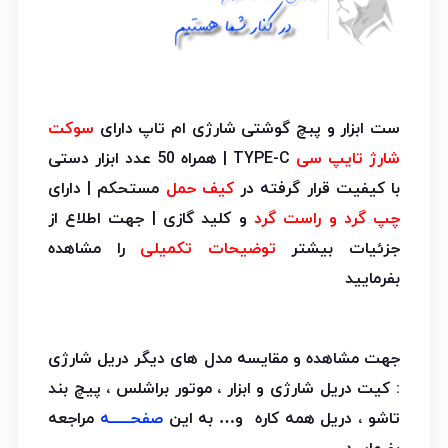
ست ابزار و پبچ گوشتی شارژی ام تاپ دارای
سوکت
شارژ تایپ سی
TYPE-C | همراه 50 عدد ابزار دستی
با کیفیت قرار گرفته در
کیف حمل
مستحکم | دارای
چپ گرد و راست گرد
و کلید گازی | جهت اطلاع از
جزئیات بیشتر
توضیحات تکمیلی
را مشاهده
بفرمایید
جهت مشاهده و مقایسه مدل های دیگر دریل شارژی
: کیت دریل شارژی و ابزار ، موتور براشلس ، پیچ بند
تاشو ، دریل همه کاره و… به این
صفحـــــه
مراجعه