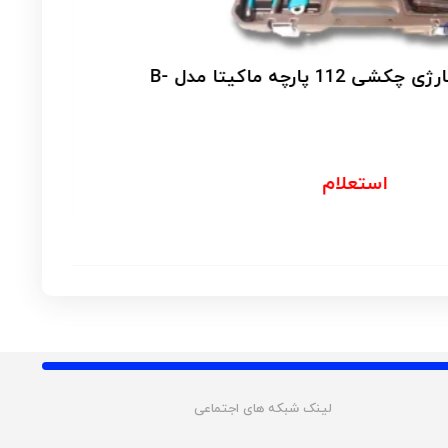
کیت کامل دریل شارژی چکشی 112 پارچه ماکیتا مدل B-
ک
استعلام
ارتبا
لینک شبکه های اجتماعی