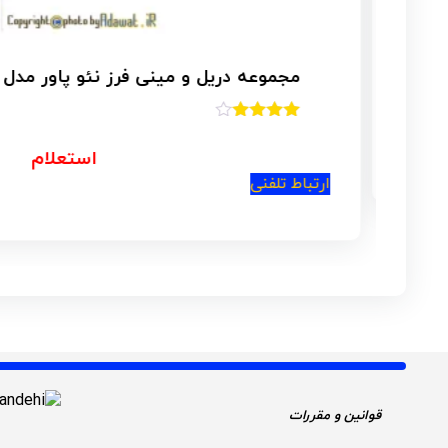
مجموعه دریل و مینی فرز نئو پاور مدل NP_801 ( کیت )
امتیاز
4.00
از 5
استعلام
ارتباط تلفنی
قوانین و مقررات 