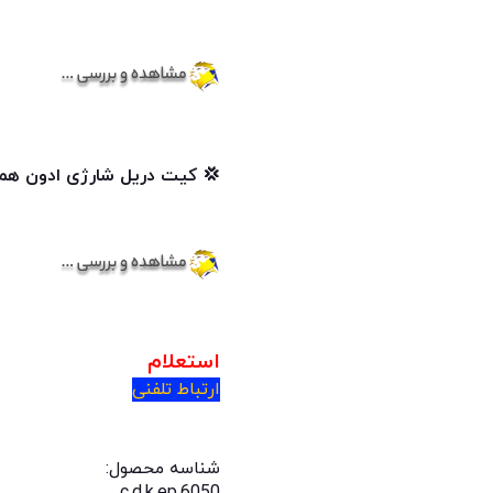
💢
کیت دریل شارژی ادون
همراه
استعلام
ارتباط تلفنی
شناسه محصول:
c.d.k.ep.6050