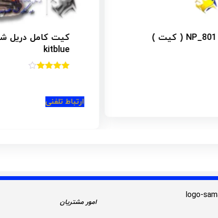
kitblue
امتیاز
4.00
از 5
ارتباط تلفنی
امور مشتریان