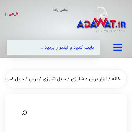
تماس باما
9_الی
|
0
خانه
/
ابزار برقی و شارژی
/
دریل شارژی / برقی
/ دریل ضربه ای طرح دیوالت م