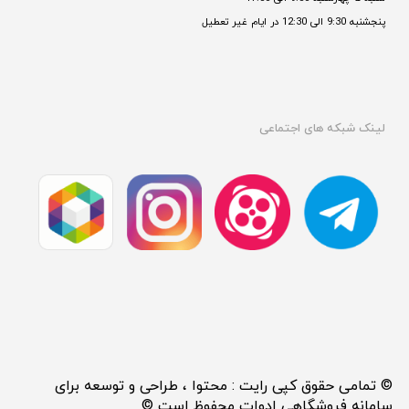
پنجشنبه 9:30 الی 12:30 در ایام غیر تعطیل

لینک شبکه های اجتماعی
© تمامی حقوق کپی رایت : محتوا ، طراحی و توسعه برای
سامانه فروشگاهی ادوات محفوظ است ©