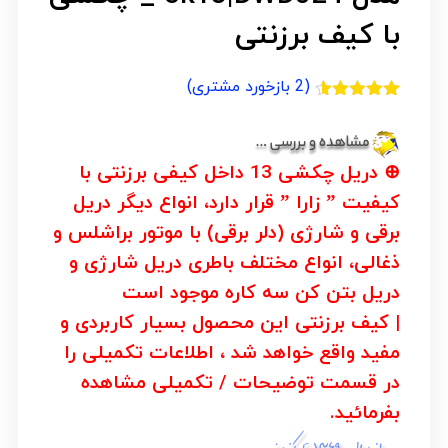
با کیف برزنتی
(
2
بازخورد مشتری)
2
امتیازدهی
4.50
از 5
در
امتیازدهی
⊕
دریل چکشی 13 داخل کیفی برزنتی
با
مشتری
کیفیت ” زارا ” قرار دارد، انواع دیگر دریل
برقی و شارژی (دلر برقی) با موتور براشلس و
ذغالی، انواع مختلف باطری دریل شارژی و
دریل بتن کن سه کاره موجود است
| کیف برزنتی این محصول بسیار کاربردی و
مفید واقع خواهد شد ، اطلاعات تکمیلی را
در قسمت
توضیحات / تکمیلی
مشاهده
بفرمائید.