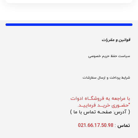
قوانین و مقررات 
سیاست حفظ حریم خصوصی
شرایط پرداخت و ارسال سفارشات
با مراجعه به فروشگــاه ادوات
"حضــوری خریـــد فرماییــد.
(
 آدرس: صفحــه تماس با ما 
)
تماس 
: 
021.66.17.50.98