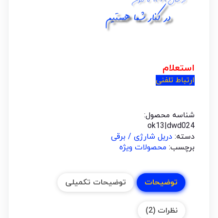
استعلام
ارتباط تلفنی
شناسه محصول:
ok13|dwd024
دسته:
دریل شارژی / برقی
برچسب:
محصولات ویژه
توضیحات
توضیحات تکمیلی
نظرات (2)