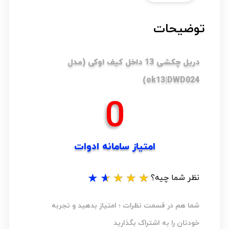
توضیحات
دریل چکشی 13 داخل کیف اوکی (مدل
ok13|DWD024)
0
امتیاز سامانه ادوات
★
★
★
★
★
نظر شما چیه؟
شما هم در قسمت نظرات ؛ امتیاز بدهید و تجربه
خودتان را به اشتراک بگذارید