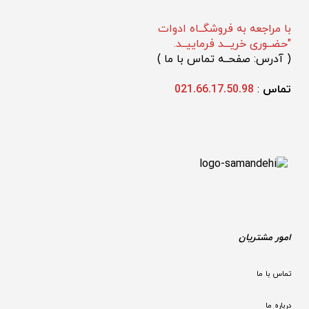
با مراجعه به فروشگــاه ادوات
"حضــوری خریـــد فرماییــد.
(
 آدرس: صفحــه تماس با ما 
)
تماس 
: 
021.66.17.50.98
امور مشتریان
تماس با ما
درباره ما