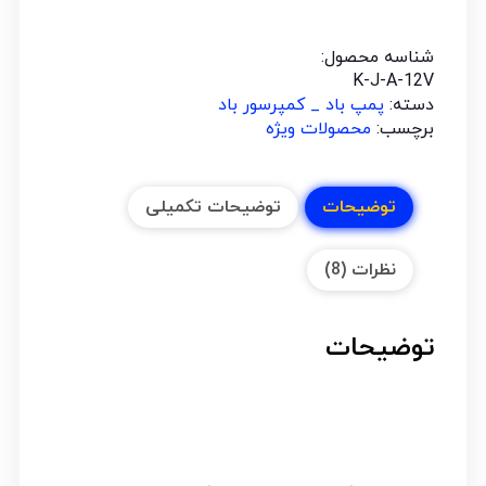
شناسه محصول:
K-J-A-12V
دسته:
پمپ باد _ کمپرسور باد
برچسب:
محصولات ویژه
توضیحات
توضیحات تکمیلی
نظرات (8)
توضیحات