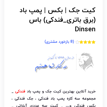
کیت جک | بکس | پمپ باد
(برق باتری_فندکی) باس
Dinsen
(
8
بازخورد مشتری)
8
امتیازدهی
4.13
از 5
در
امتیازدهی
مشتری
خرید آنلاین بهترین کیت جک و پمپ باد
فندکی
_
مجموعه سه کاره پمپ باد فندکی ، جک فندکی ،
بکس فندکی و… _ کیت سه عددی آپاراتی _