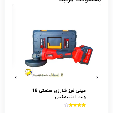
ار
مینی فرز شارژی صنعتی 118
ولت اینتیمکس
امتیاز