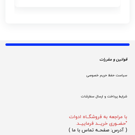
قوانین و مقررات 
سیاست حفظ حریم خصوصی
شرایط پرداخت و ارسال سفارشات
با مراجعه به فروشگــاه ادوات
"حضــوری خریـــد فرماییــد.
(
 آدرس: صفحــه تماس با ما 
)