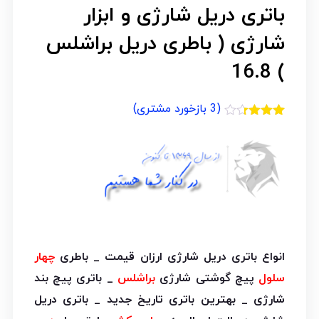
باتری دریل شارژی و ابزار
شارژی ( باطری دریل براشلس
) 16.8
(
3
بازخورد مشتری)
3
امتیازدهی
3.33
از
5 در
امتیازدهی
مشتری
انواع باتری دریل شارژی ارزان قیمت _ باطری
چهار
سلول
پیچ گوشتی شارژی
براشلس
_ باتری پیچ بند
شارژی _ بهترین باتری تاریخ جدید _ باتری دریل