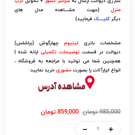
شارژی دیوالت ارسال به
سراسر کشور
+ تحویل
درب
منزل
(جهت مشـــاهده مدل های
دیگر
کلیــــک
فرمایید)
مشخصات باتری
لیتیوم
چهارگوش (براشلس)
دیوالت در قسمت
توضیحات تکمیلی
ارائه شده |
همچنین شما می توانید با مراجعه به فروشگاه ،
انواع ابزارآلات را بصورت
حضوری
خرید نمایید:
985,000
تومان
859,000
تومان