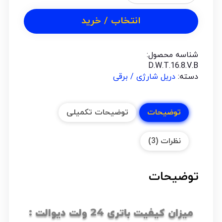
انتخاب / خرید
شناسه محصول:
D.W.T.16.8.V.B
دسته:
دریل شارژی / برقی
توضیحات
توضیحات تکمیلی
نظرات (3)
توضیحات
میزان کیفیت باتری 24 ولت دیوالت :