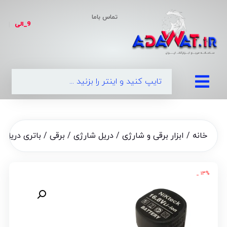
تماس باما
9_الی
|
09
خانه
/
ابزار برقی و شارژی
/
دریل شارژی / برقی
/ باتری دریل شا
۱۳% _