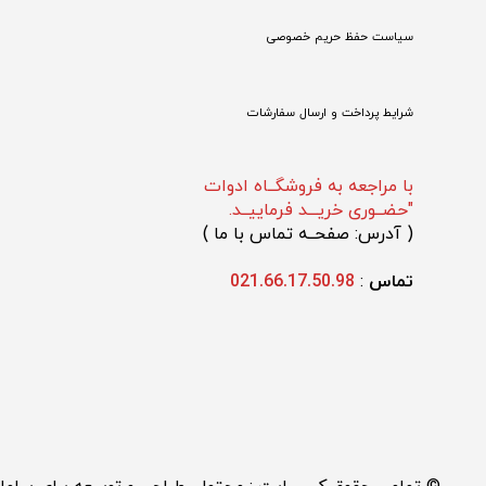
سیاست حفظ حریم خصوصی
شرایط پرداخت و ارسال سفارشات
با مراجعه به فروشگــاه ادوات
"حضــوری خریـــد فرماییــد.
(
 آدرس: صفحــه تماس با ما 
)
تماس 
: 
021.66.17.50.98