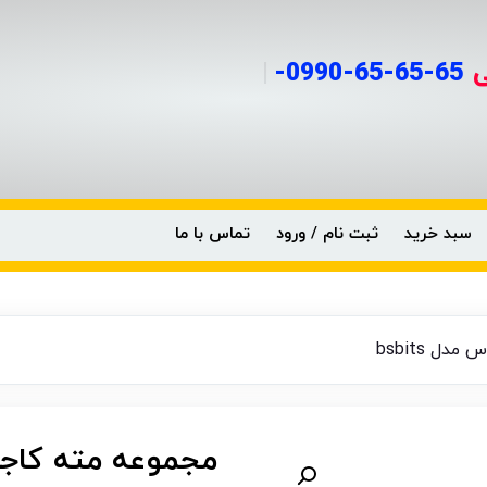
9_الی
09
|
سبد خرید
ثبت نام / ورود
تماس با ما
مجموعه مته کاجی ۶ عددی باس مدل ts