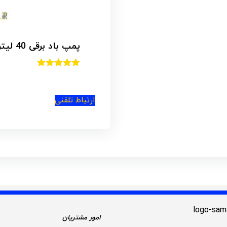
دریل بتن کن ماکیتا مدل HR2470 (
امتیاز
4.40
از 5
ارتباط تلفنی
امور مشتریان