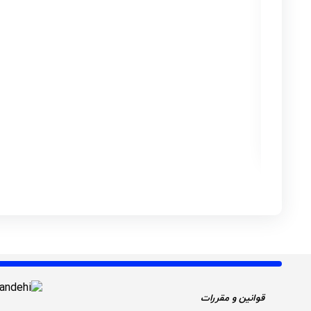
پمپ باد برقی 40 لیتری نیرو صنعت مدل ACN-840
امتیاز
5.00
از 5
استعلام
ارتباط تلفنی
قوانین و مقررات 