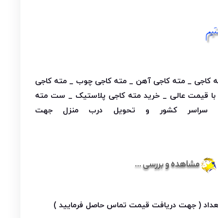
ته کاجی _ مته کاجی آهن _ مته کاجی چوب _ مته کاجی
ی با قیمت عالی _ خرید مته کاجی پلاستیک _ ست مته
ی سراسر کشور و تحویل درب منزل جهت
داد ( جهت دریافت قیمت تماس حاصل فرمایید )