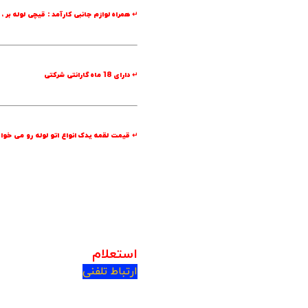
↵ همراه لوازم جانبی کارآمد : قیچی لوله بر
↵ دارای 18 ماه گارانتی شرکتی
↵ قیمت
لقمه یدک
انواع اتو لوله رو می خوا
استعلام
ارتباط تلفنی