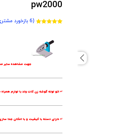
pw2000
(
6
بازخورد مشتری
6
امتیازدهی
4.83
از 5
در
امتیازدهی
مشتری
جهت مشاهده سایر مدل
↵ اتو لوله گوشه زن کات ولد با لوازم همراه 
↵ دارای دسته با کیفیت و با امکان جدا سازی