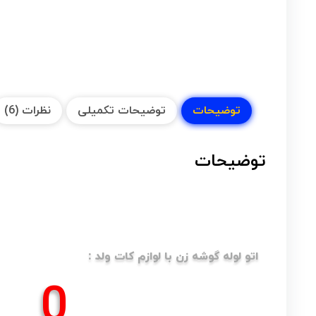
توضیحات
توضیحات تکمیلی
نظرات (6)
توضیحات
اتو لوله گوشه زن با لوازم کات ولد :
0