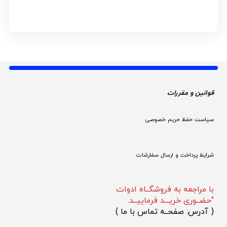
قوانین و مقررات 
سیاست حفظ حریم خصوصی
شرایط پرداخت و ارسال سفارشات
با مراجعه به فروشگــاه ادوات
"حضــوری خریـــد فرماییــد.
(
 آدرس: صفحــه تماس با ما 
)