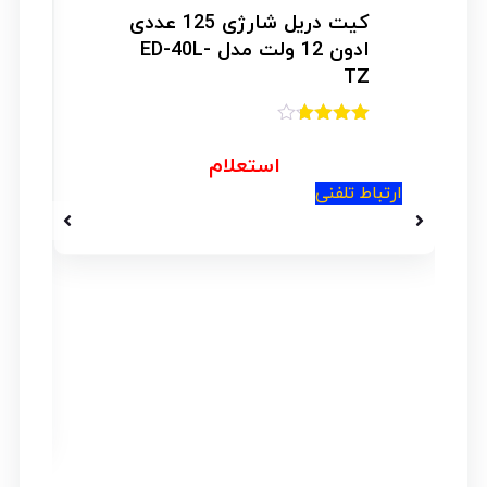
کیت دریل شارژی 125 عددی
ادون 12 ولت مدل ED-40L-
TZ
امتیاز
3.67
از
استعلام
5
ارتباط تلفنی