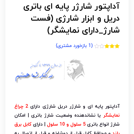
آداپتور شارژر پایه ای باتری
دریل و ابزار شارژی (فست
شارژ_دارای نمایشگر)
(
1
بازخورد مشتری)
1
امتیازدهی
3.00
از
5 در
امتیازدهی
مشتری
آداپتور پایه ای و شارژر دریل شارژی دارای
2 چراغ
نمایشگر
یا نشاندهنده وضعیت شارژ باتری | امکان
شارژ انواع باتری
5 سلول و 10 سلول
| دارای
کابل برق
بلند
و محافظ کابل قبل از دوشاخه و قبل از اتصال به