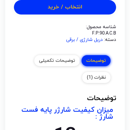
انتخاب / خرید
شناسه محصول:
F.P.90.A.C.B
دسته:
دریل شارژی / برقی
توضیحات
توضیحات تکمیلی
نظرات (1)
توضیحات
میزان کیفیت شارژر پایه فست
شارژ :