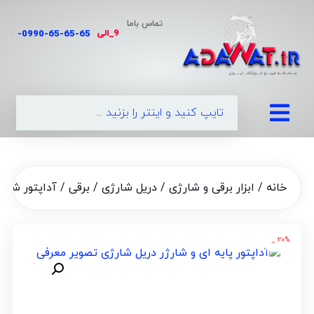
تماس باما
9_الی
|
0990-65-6
خانه
/
ابزار برقی و شارژی
/
دریل شارژی / برقی
/ آداپتور شارژ
۲۰% _