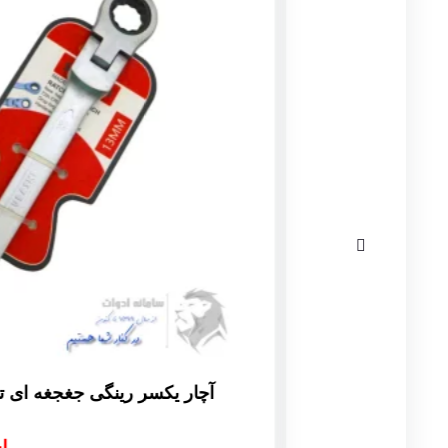
آچار یکسر رینگی جغجغه ای تاشو 72 دندانه سایز 13mm
استعلام