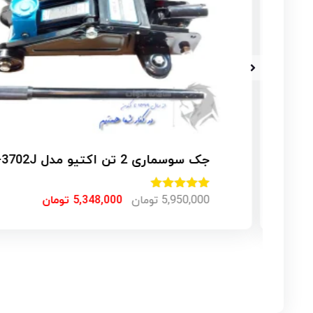
جک سوسماری 2 تن اکتیو مدل AC-3702J
امتیاز
5,950,000
5.00
تومان
5,348,000
تومان
از 5