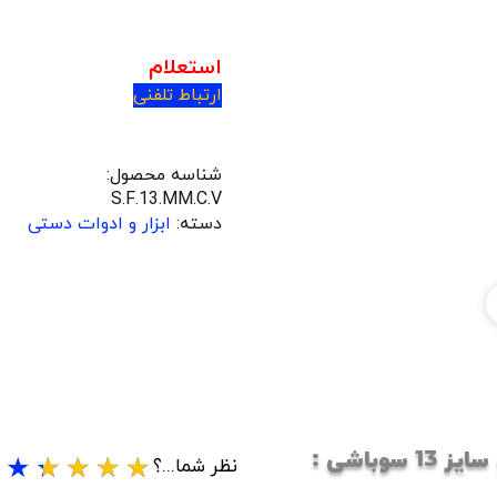
استعلام
ارتباط تلفنی
شناسه محصول:
S.F.13.MM.C.V
دسته:
ابزار و ادوات دستی
باشی :
★
★
★
★
★
نظر شما...؟