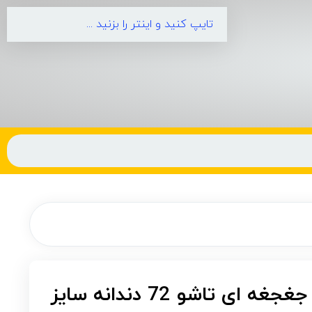
آچار یکسر رینگی جغجغه ای تاشو 72 دندانه سایز