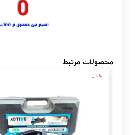
0
امتیاز این محصول از 100...؟
محصولات مرتبط
۱۰% _