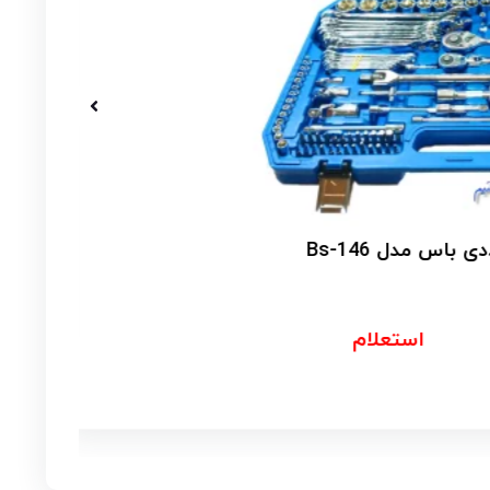
م
0
استعلام