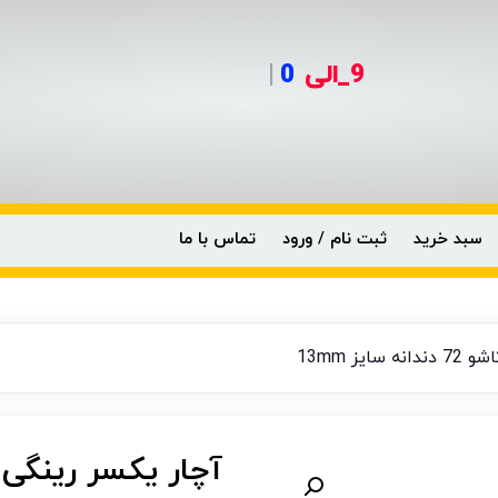
9_الی
0990-6
|
سبد خرید
ثبت نام / ورود
تماس با ما
ز 13mm