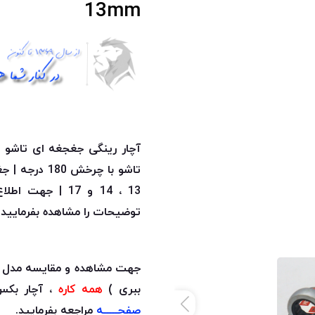
13mm
آچار رینگی جغجغه ای تاشو
س
تاشو با چرخش 180 درجه | جغجغه
13 ، 14 و 17 | جهت اطلاع از جزئیات بیشتر حتما
توضیحات را مشاهده بفرمایید.
جهت مشاهده و مقایسه مدل ه
ببری )
همه کاره
، آچار بکس
صفحـــــه
مراجعه بفرمایید.