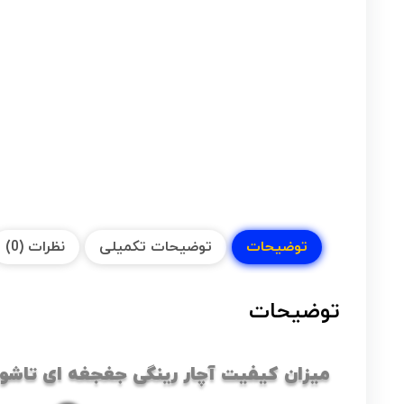
توضیحات
توضیحات تکمیلی
نظرات (0)
توضیحات
میزان کیفیت آچار رینگی جغجغه ای تاشو سایز 13 سو