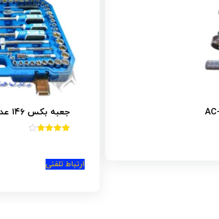
جعبه بکس ۱۴۶ عددی باس مدل Bs-146
امتیاز
3.75
از 5
ارتباط تلفنی