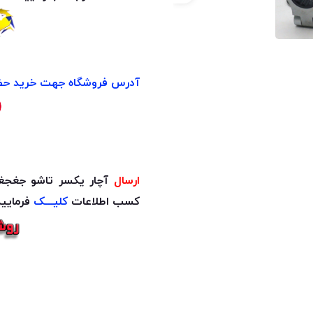
آدرس فروشگاه جهت خرید حض
ارسال
آچار یکسر تاشو جغج
کسب اطلاعات
کلیـــک
فرمایید