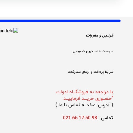
قوانین و مقررات 
سیاست حفظ حریم خصوصی
شرایط پرداخت و ارسال سفارشات
با مراجعه به فروشگــاه ادوات
"حضــوری خریـــد فرماییــد.
(
 آدرس: صفحــه تماس با ما 
)
تماس 
: 
021.66.17.50.98