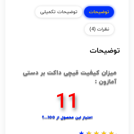
توضیحات
توضیحات تکمیلی
نظرات (4)
توضیحات
میزان کیفیت قیچی داکت بر دستی
آمازون :
15
امتیاز این محصول از 100...؟
★
★
★
★
★
نظر شما...؟