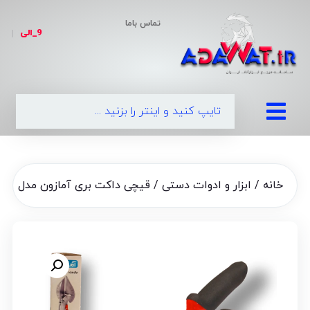
تماس باما
9_الی
|
0
خانه
/
ابزار و ادوات دستی
/ قیچی داکت بری آمازون مدل FH1