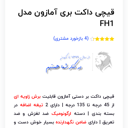
قیچی داکت بری آمازون مدل
FH1
(
4
بازخورد مشتری)
4
امتیازدهی
4.25
از 5
در
امتیازدهی
مشتری
قیچی داکت بر دستی آمازون قابلیت
برش زاویه ای
از 45 درجه تا 135 درجه | دارای 2
تیغه اضافه
در
بسته بندی | دسته
ارگونومیک
ضد لغزش و ضد
تعریق | دارای
ضامن نگهدارنده
بسیار خوش دست و