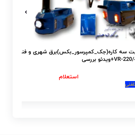
پرسور_بکس)برق شهری و فندکی مدل
ت
استعلام
ارتبا