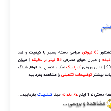
68 نیوتن
طراحی دسته بسیار با کیفیت و ضد
و میزان هوای مصرفی
85 لیتر بر دقیقه
| میزان
| دارای ورودی
کوپلینگ
امکان اتصال به انواع شلنگ
یات بیشتر
توضیحات تکمیلی
را مشاهده بفرمایید.
ی 1.2 اینچ
72 دندانه
میتا
کــلــیــک
بفرمایید…