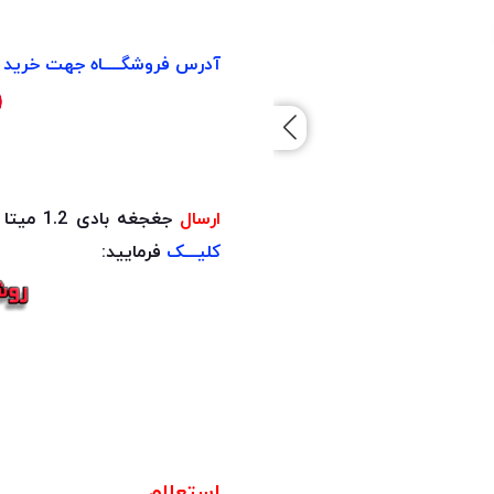
آدرس فروشگــــاه جهت خرید ح
ارسال
جغجغه بادی 1.2 میتا به چه شکل است؟
کلیـــک
فرمایید:
استعلام