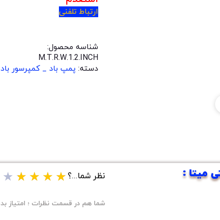
ارتباط تلفنی
شناسه محصول:
M.T.R.W.1.2.INCH
دسته:
پمپ باد _ کمپرسور باد
★
★
★
★
★
نظر شما...؟
شما هم در قسمت نظرات ؛ امتیاز بده