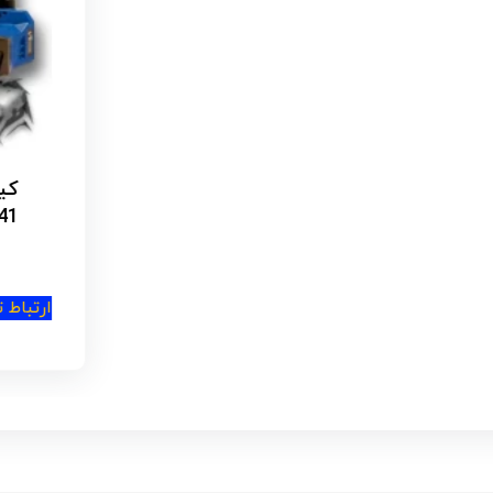
کیت سه کاره(جک_کم
VR-220/41+ویدئو بررسی
ارتباط تلفنی