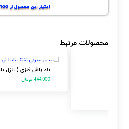
امتیاز این محصول از 100...؟
محصولات مرتبط
باد پاش فلزی ( نازل بلند و کوتاه ) مدل DG-10
444,000
تومان