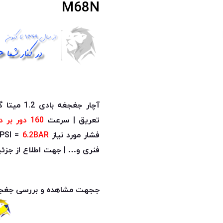
M68N
آچار جغجغه بادی 1.2 میتا گشتاور
تعریق | سرعت
160 دور بر دقیقه
فشار مورد نیاز 90PSI =
6.2BAR
فنری و… | جهت اطلاع از جزئ
ججهت مشاهده و بررسی جغجغه دست