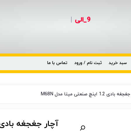
9_الی
0990-6
|
سبد خرید
ثبت نام / ورود
تماس با ما
ی 1.2 اینچ صنعتی میتا مدل M68N