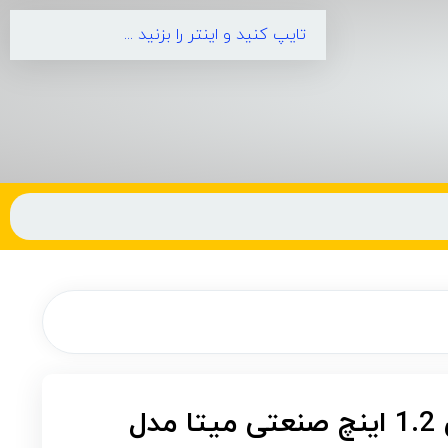
آچار جغجغه بادی 1.2 اینچ صنعتی میتا مدل