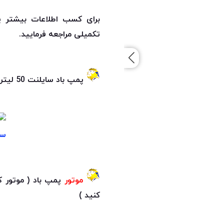
برای کسب اطلاعات بیشتر پ
تکمیلی مراجعه فرمایید.
پمپ باد سایلنت 50 لیتری نسامین قیمت = ( روی تصویر زیر کلیک کنید )
موتور
پمپ باد ( موتور ک
کنید )