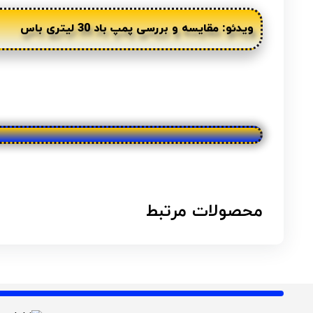
ویدئو: مقایسه و بررسی پمپ باد 30 لیتری باس
محصولات مرتبط