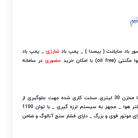
ر باد سایلنت ( بیصدا ) _ پمپ باد
شارژی
_ پمپ باد
) با امکان خرید
حضوری
در سامانه
ه جهت جلوگیری از
_ دارای دو عدد فیلتر هوا _ مجهز به سیستم لرزه گیری _ با توان 1100
رای موتور قوی و بزرگ _ دارای فشار سنج آنالوگ و ضامن