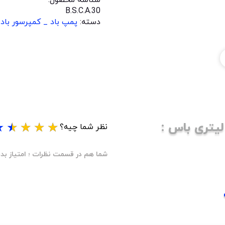
B.S.C.A.30
دسته:
پمپ باد _ کمپرسور باد
★
★
★
★
★
نظر شما چیه؟
شما هم در قسمت نظرات ؛ امتیاز بده