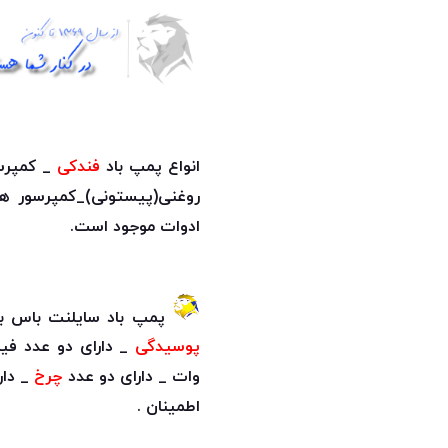
انواع پمپ باد
فندکی
_ کمپرسو
روغنی(پیستونی)_کمپرسور هوا مگنتی (oil free
ادوات موجود است.
پمپ باد سایلنت باس با مخزن 30 لیتری سخت کاری شد
پوسیدگی
وات _ دارای دو عدد
چرخ
_ دا
اطمینان .