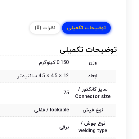
توضیحات تکمیلی
نظرات (0)
توضیحات تکمیلی
وزن
0.150 کیلوگرم
ابعاد
12 × 4.5 × 4.5 سانتیمتر
سایز کانکتور /
75
Connector size
نوع فیش
lockable / قفلی
نوع جوش /
برقی
welding type