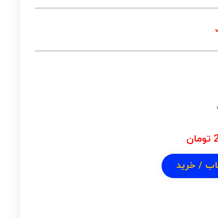
ی
تومان
اب / خرید