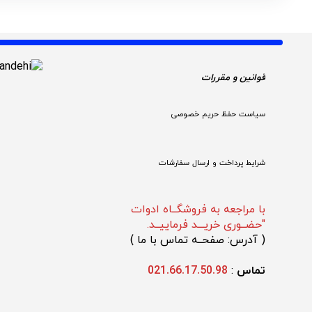
قوانین و مقررات 
سیاست حفظ حریم خصوصی
شرایط پرداخت و ارسال سفارشات
با مراجعه به فروشگــاه ادوات
"حضــوری خریـــد فرماییــد.
(
 آدرس: صفحــه تماس با ما 
)
تماس 
: 
021.66.17.50.98