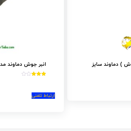
یک) مدل MT_35
امتیاز
3.79
از 5
ارتباط تلفنی