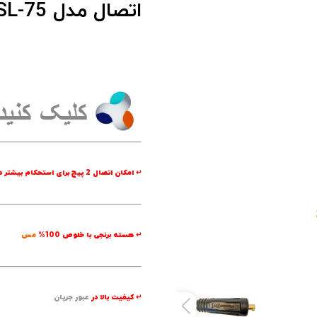
اتصال مدل TSL-75
↵ امکان اتصال 2 پیچ برای استحکام بیشتر در قسمت
↵ هسته برنجی با خلوص 100%
مس
↵ کیفیت بالا در
عبور جریان