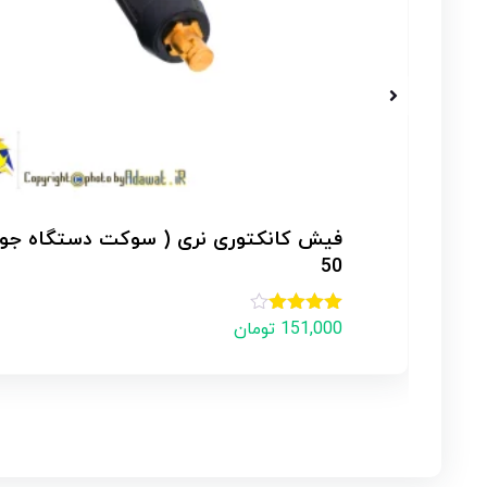
انبر جوش دماوند مدل D1-300
امتیاز
3.00
از
استعلام
5
ارتباط تلفنی