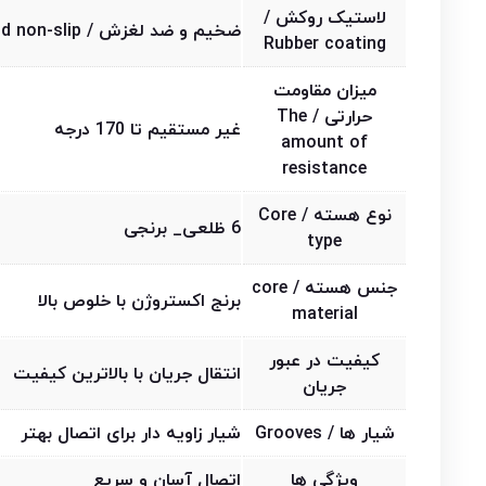
لاستیک روکش /
ضخیم و ضد لغزش / Thick and non-slip
Rubber coating
میزان مقاومت
حرارتی / The
غیر مستقیم تا 170 درجه
amount of
resistance
نوع هسته / Core
6 ظلعی_ برنجی
type
جنس هسته / core
برنج اکستروژن با خلوص بالا
material
کیفیت در عبور
انتقال جریان با بالاترین کیفیت
جریان
شیار ها / Grooves
شیار زاویه دار برای اتصال بهتر
ویژگی ها
اتصال آسان و سریع