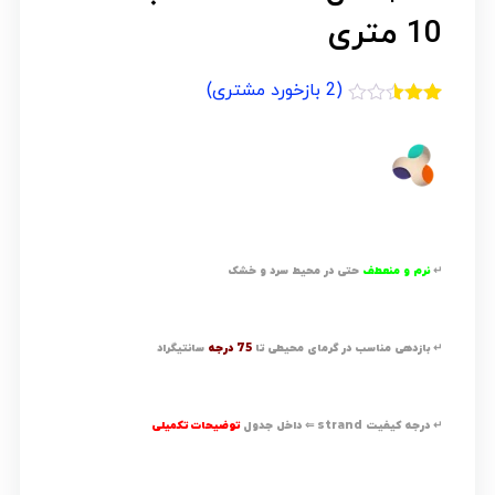
10 متری
(
2
بازخورد مشتری)
2
امتیازدهی
2.50
از 5
در
امتیازدهی
مشتری
↵
نرم و منعطف
حتی در محیط سرد و خشک
↵ بازدهی مناسب در گرمای محیطی تا
75 درجه
سانتیگراد
↵ درجه کیفیت strand ⇐ داخل جدول
توضیحات تکمیلی