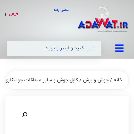
تماس باما
9_الی
|
099
خانه
/
جوش و برش
/
کابل جوش و سایر متعلقات جوشکاری
/ کا