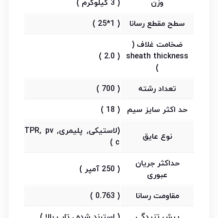
وزن
( 3 کیلوگرم )
سطح مقطع رسانا
( 1*25 )
ضخامت غلاف (
( 2.0 )
sheath thickness
)
تعداد رشته
( 700 )
حد اکثر سایز سیم
( 18 )
(لاستیکی, پلیمری, TPR, pv
نوع عایق
c )
حداکثر جریان
( 250 آمپر )
عبوری
مقاومت رسانا
( 0.763 )
پیش تنیدگی
( استرند شده ، تاب بالا )