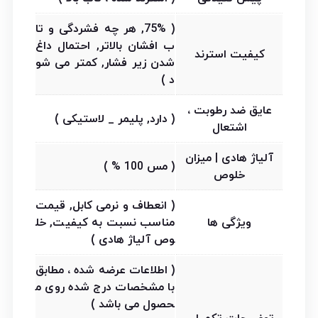
( 75%, هر چه فشردگی و تا
ب افشان بالاتر, احتمال داغ
کیفیت استرند
شدن زیر فشار, کمتر می شو
د )
عایق ضد رطوبت ،
( دارد, پلیمر _ لاستیکی )
اشتعال
آلیاژ هادی | میزان
( مس 100 % )
خلوص
( انعطاف و نرمی کابل, قیمت
ویژگی ها
مناسب نسبت به کیفیت, خل
وص آلیاژ هادی )
( اطلاعات عرضه شده ، مطابق
با مشخصات درج شده روی م
حصول می باشد )