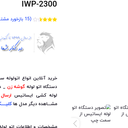
IWP-2300
(
15
بازخورد مشتر
15
امتیازدهی
3.47
از
5 در
امتیازدهی
مشتری
خرید آنلاین انواع اتولوله س
دستگاه اتو لوله
گوشه زن
_ د
لوله کشی ایساتیس
ارسال
مشـــاهده دیگر مدل ها
کلیــــ
مشخصات و اطلاعات اتو لوله