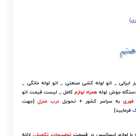
ی)
بز ایرانی _ اتو لوله کشی صنعتی _ اتو لوله خانگی _
ستگاه جوش لوله
همراه لوازم
کامل _ لیست قیمت اتو
 فوری
به سراسر کشور + تحویل
درب منزل
(جهت
ک
فرمایید)
 با لوازم ایساتیس در قسمت
توضیحات تکمیلی
ارائه