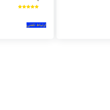
اتو لوله کشی نسام مدل WI6276 ( گوشه زن+وید
امتیاز
3.67
از
5