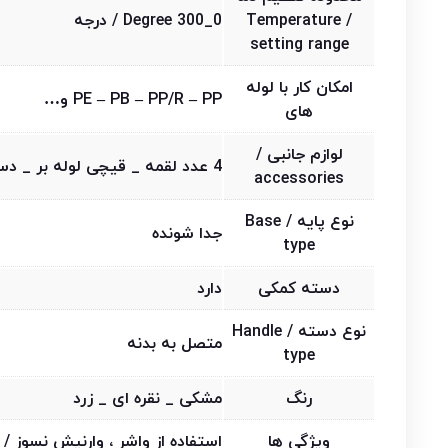
/ Temperature
0_300 Degree / درجه
setting range
امکان کار با لوله
PE – PB – PP/R – PP و…
های
لوازم جانبی /
4 عدد لقمه _ قیچی لوله بر _ دستکش صنعتی _ آچار آلن _ پایه نگهدارنده
accessories
نوع پایه / Base
جدا شونده
type
دسته کمکی
دارد
نوع دسته / Handle
متصل به بدنه
type
رنگ
مشکی _ نقره ای _ زرد
ویژگی ها
استفاده از واشر ، وارنیش نسوز 