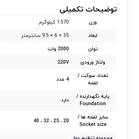
توضیحات تکمیلی
وزن
1.570 کیلوگرم
ابعاد
35 × 6 × 9.5 سانتیمتر
توان
2000 وات
ولتاژ ورودی
220V
تعداد سوکت /
4 عدد
لقمه
پایه نگهدارنده /
دارد
Foundation
سایز لقمه ها /
20 ، 25 ، 32 ، 40
Socket size
محدوده تنظیم دما