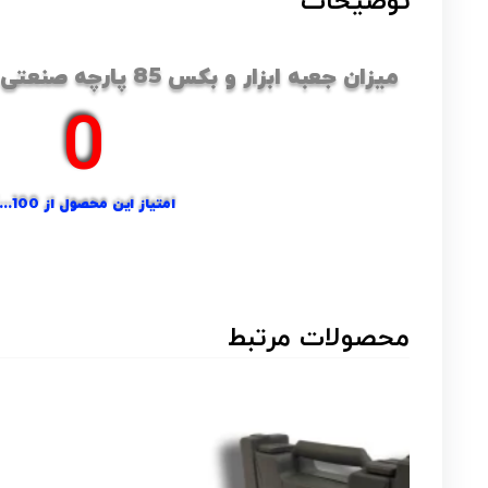
توضیحات
میزان جعبه ابزار و بکس 85 پارچه صنعتی باس :
0
امتیاز این محصول از 100...؟
محصولات مرتبط
۷% _