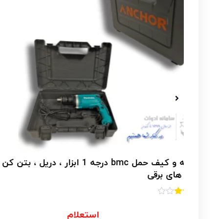
جعبه ابزار فلزی و جعبه بک
باس(اصل)مدل NEO POWER
11,650,000
تومان
10,885,000
تومان