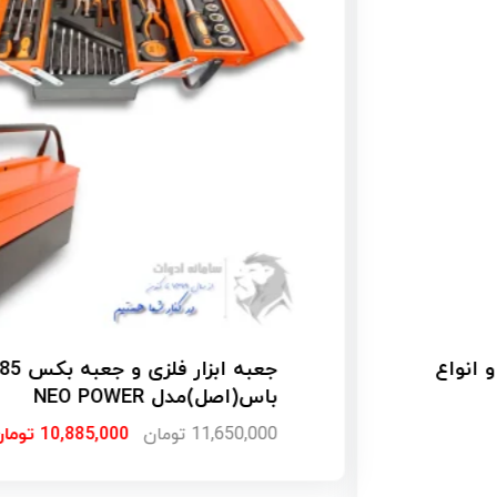
س 85 پارچه صنعتی
جعبه بکس بلند فشار قوی 35 پ
ارتباط تلفنی