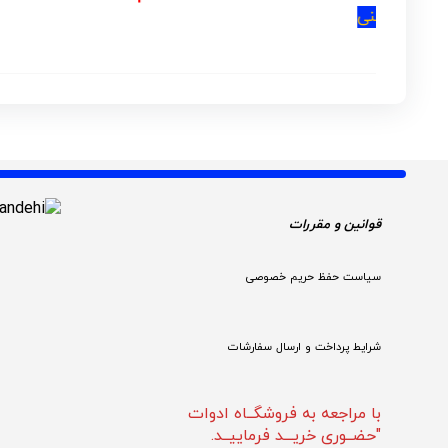
قوانین و مقررات 
سیاست حفظ حریم خصوصی
شرایط پرداخت و ارسال سفارشات
با مراجعه به فروشگــاه ادوات
"حضــوری خریـــد فرماییــد.