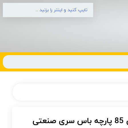
جعبه ابزار و بکس 85 پارچه باس سری صنعتی