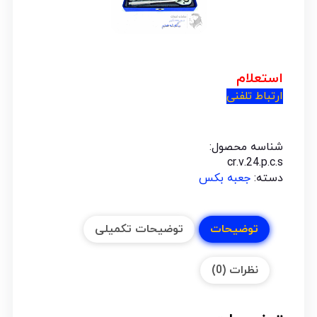
استعلام
ارتباط تلفنی
شناسه محصول:
cr.v.24.p.c.s
دسته:
جعبه بکس
توضیحات
توضیحات تکمیلی
نظرات (0)