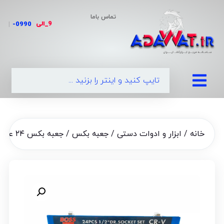
تماس باما
9_الی
|
خانه
/
ابزار و ادوات دستی
/
جعبه بکس
/ جعبه بکس ۲۴ عددی باس ا cr-v