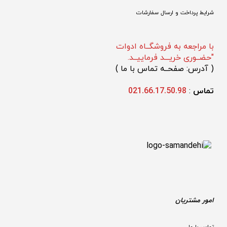
شرایط پرداخت و ارسال سفارشات
با مراجعه به فروشگــاه ادوات
"حضــوری خریـــد فرماییــد.
(
 آدرس: صفحــه تماس با ما 
)
تماس 
: 
021.66.17.50.98
امور مشتریان
تماس با ما