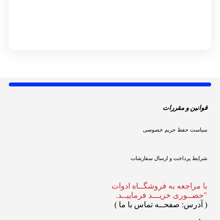
قوانین و مقررات 
سیاست حفظ حریم خصوصی
شرایط پرداخت و ارسال سفارشات
با مراجعه به فروشگــاه ادوات
"حضــوری خریـــد فرماییــد.
(
 آدرس: صفحــه تماس با ما 
)