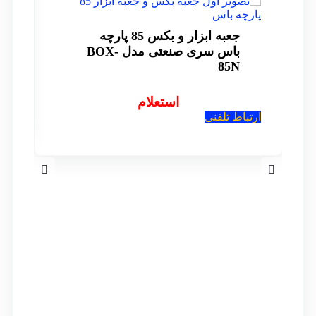
جعبه ابزار و بکس 85 پارچه
باس سری صنعتی مدل BOX-
85N
استعلام
ار
ارتباط تلفنی