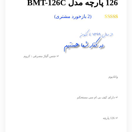
126 پارچه مدل BMT-126C
(
2
بازخورد مشتری)
2
امتیازدهی
4.50
از 5 در
امتیازدهی
مشتری
↵ جنس آلیاژ مصرفی : کروم
وانادیوم
↵ دارای کیف بی ام سی مستحکم
↵ 126 پارچه