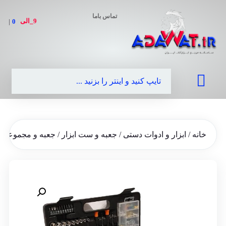
تماس باما
9_الی
|
0990-6
خانه
/
ابزار و ادوات دستی
/
جعبه و ست ابزار
/ جعبه و مجموعه ابزار بلک اندکر