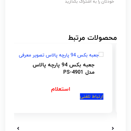
خودتان را به اشتراک بگذارید
محصولات مرتبط
جعبه بکس 94 پارچه پالاس
مدل PS-4901
استعلام
ارتباط تلفنی
ار