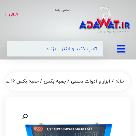
تماس باما
9_الی
|
خانه
/
ابزار و ادوات دستی
/
جعبه بکس
/ جعبه بکس ۱۶ عددی پایه بلند صنعتی فشار قوی باس مدل bs16