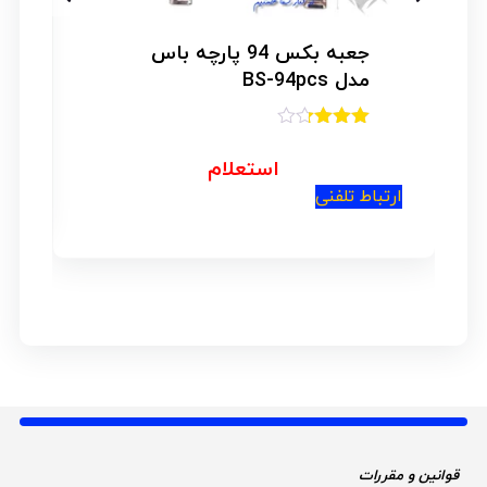
جعبه بکس 94 پارچه باس
مدل BS-94pcs
امتیاز
3.20
از
استعلام
ار
5
ارتباط تلفنی
قوانین و مقررات 