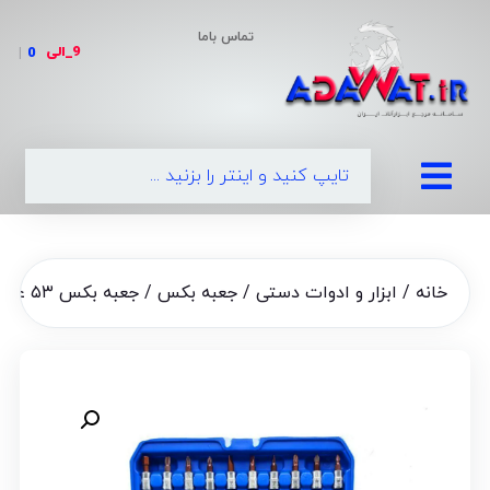
تماس باما
9_الی
|
0990
خانه
/
ابزار و ادوات دستی
/
جعبه بکس
/ جعبه بکس ۵۳ عددی صنعتی باس