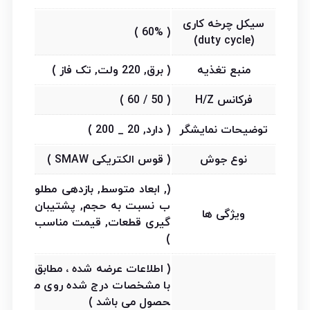
سیکل چرخه کاری
( 60% )
(duty cycle)
منبع تغذیه
( برق, 220 ولت, تک فاز )
فرکانس H/Z
( 50 / 60 )
توضیحات نمایشگر
( دارد, 20 _ 200 )
نوع جوش
( قوس الکتریکی SMAW )
(, ابعاد متوسط, بازدهی مطلو
ب نسبت به حجم, پشتیبان
ویژگی ها
گیری قطعات, قیمت مناسب
)
( اطلاعات عرضه شده ، مطابق
با مشخصات درج شده روی م
حصول می باشد )