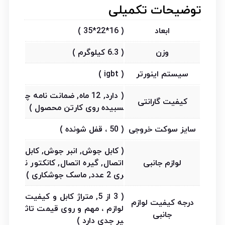
توضیحات تکمیلی
ابعاد
( 16*22*35 )
وزن
( 6.3 کیلوگرم )
سیستم اینورتر
( igbt )
( دارد, 12 ماه, ضمانت نامه چ
کیفیت گارانتی
سبیده روی کارتن محصول )
سایز سوکت خروجی
( 50 ، قفل شونده )
( کابل جوش, انبر جوش, کابل
لوازم جانبی
اتصال, گیره اتصال, کانکتور ن
ری 2 عدد, ماسک جوشکاری )
( 3 از 5, متراژ کابل و کیفیت
درجه کیفیت لوازم
لوازم ، مهم و روی قیمت تاث
جانبی
یر جدی دارد )