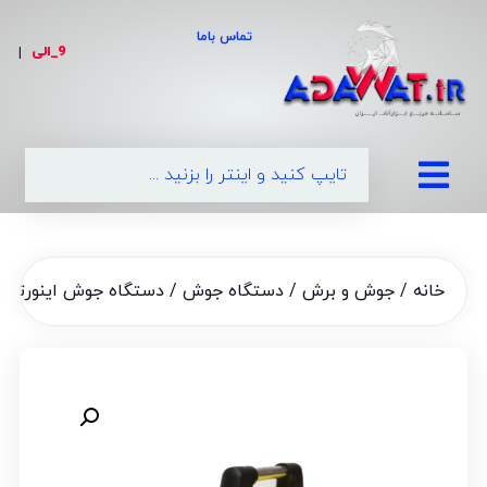
تماس باما
9_الی
|
0
خانه
/
جوش و برش
/
دستگاه جوش
/ دستگاه جوش اینورتر تکنو گ