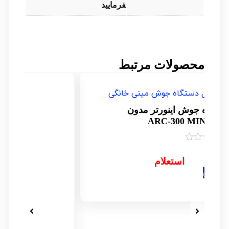
فرمایید
محصولات مرتبط
۵% _