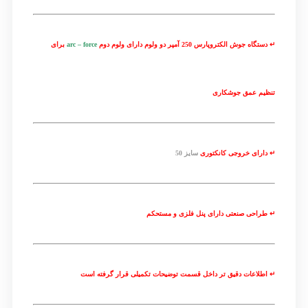
↵ دستگاه جوش الکتروپارس 250 آمپر دو ولوم دارای ولوم دوم
arc – force
برای
تنظیم عمق جوشکاری
↵ دارای خروجی کانکتوری
سایز 50
↵ طراحی صنعتی دارای پنل فلزی و مستحکم
↵ اطلاعات دقیق تر داخل قسمت توضیحات تکمیلی قرار گرفته است