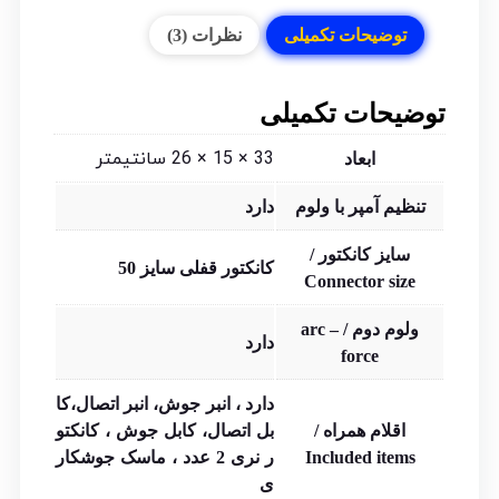
توضیحات تکمیلی
نظرات (3)
توضیحات تکمیلی
33 × 15 × 26 سانتیمتر
ابعاد
تنظیم آمپر با ولوم
دارد
سایز کانکتور /
کانکتور قفلی سایز 50
Connector size
ولوم دوم / arc –
دارد
force
دارد ، انبر جوش، انبر اتصال،کا
اقلام همراه /
بل اتصال، کابل جوش ، کانکتو
Included items
ر نری 2 عدد ، ماسک جوشکار
ی