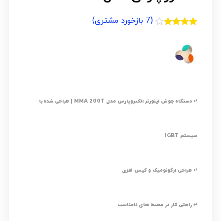
(
7
بازخورد مشتری)
7
امتیازدهی
3.86
از 5
در
امتیازدهی
مشتری
↵ دستگاه جوش اینورتر الکتروپارس مدل MMA 200T | طراحی شده با
سیستم IGBT
↵ طراحی ارگونومیک و کیس فلزی
↵ راحتی کار در محیط های نامناسب