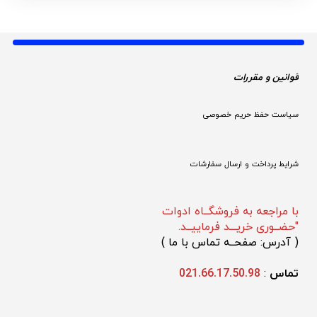
قوانین و مقررات 
سیاست حفظ حریم خصوصی
شرایط پرداخت و ارسال سفارشات
با مراجعه به فروشگــاه ادوات
"حضــوری خریـــد فرماییــد.
(
 آدرس: صفحــه تماس با ما 
)
تماس 
: 
021.66.17.50.98