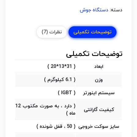
دسته:
دستگاه جوش
توضیحات تکمیلی
نظرات (7)
توضیحات تکمیلی
ابعاد
( 31*13*20 )
وزن
( 6.1 کیلوگرم )
سیستم اینورتر
( IGBT )
( دارد ، به صورت مکتوب 12
کیفیت گارانتی
ماه )
سایز سوکت خروجی
( 50 ، قفل شونده )