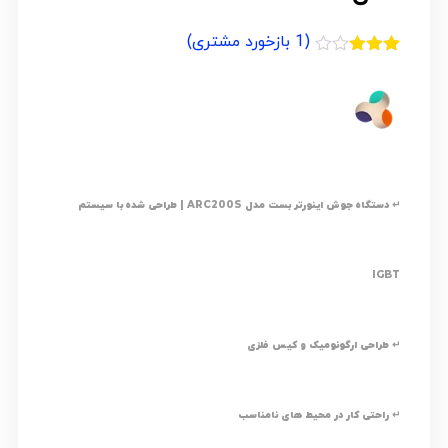
(
1
بازخورد مشتری)
1
امتیازدهی
3.00
از
5 در
امتیازدهی
مشتری
↵ دستگاه جوش اینورتر بست مدل ARC200S | طراحی شده با سیستم
IGBT
↵ طراحی ارگونومیک و کیس فلزی
↵ راحتی کار در محیط های نامناسب