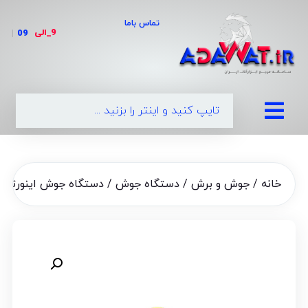
تماس باما
9_الی
|
خانه
/
جوش و برش
/
دستگاه جوش
/ دستگاه جوش اینورتر بست م