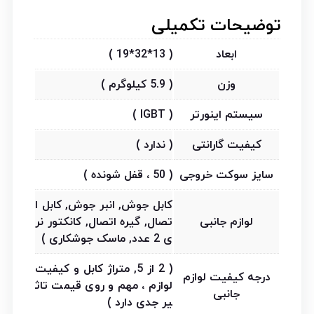
توضیحات تکمیلی
ابعاد
( 13*32*19 )
وزن
( 5.9 کیلوگرم )
سیستم اینورتر
( IGBT )
کیفیت گارانتی
( ندارد )
سایز سوکت خروجی
( 50 ، قفل شونده )
کابل جوش, انبر جوش, کابل ا
لوازم جانبی
تصال, گیره اتصال, کانکتور نر
ی 2 عدد, ماسک جوشکاری )
( 2 از 5, متراژ کابل و کیفیت
درجه کیفیت لوازم
لوازم ، مهم و روی قیمت تاث
جانبی
یر جدی دارد )