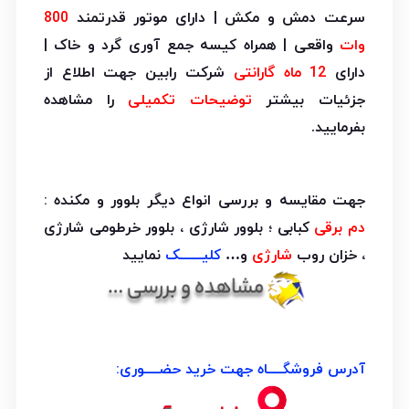
سرعت دمش و مکش | دارای موتور قدرتمند
800
وات
واقعی | همراه کیسه جمع آوری گرد و خاک |
دارای
12 ماه گارانتی
شرکت رابین جهت اطلاع از
جزئیات بیشتر
توضیحات تکمیلی
را مشاهده
بفرمایید.
جهت مقایسه و بررسی انواع دیگر بلوور و مکنده :
دم برقی
کبابی ؛ بلوور شارژی ، بلوور خرطومی شارژی
، خزان روب
شارژی
و…
کلیــــــک
نمایید
آدرس فروشگــــاه جهت خرید حضــــوری: