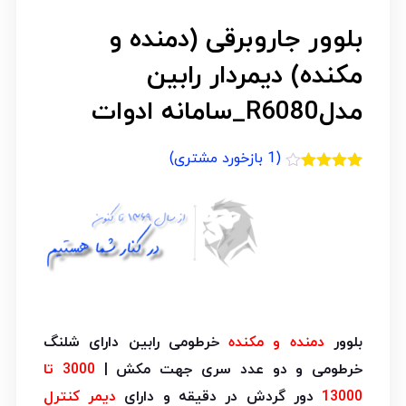
بلوور جاروبرقی (دمنده و
مکنده) دیمردار رابین
مدلR6080_سامانه ادوات
(
1
بازخورد مشتری)
1
امتیازدهی
4.00
از 5
در
امتیازدهی
مشتری
بلوور
دمنده و مکنده
خرطومی رابین دارای شلنگ
خرطومی و دو عدد سری جهت مکش |
3000 تا
13000
دور گردش در دقیقه و دارای
دیمر کنترل