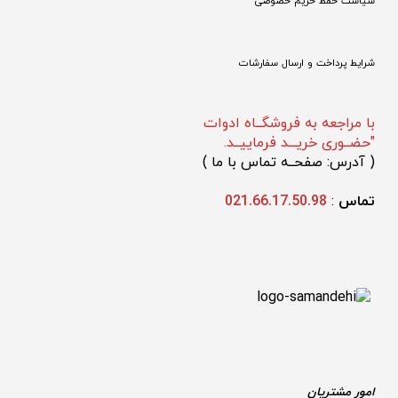
سیاست حفظ حریم خصوصی
شرایط پرداخت و ارسال سفارشات
با مراجعه به فروشگــاه ادوات
"حضــوری خریـــد فرماییــد.
(
 آدرس: صفحــه تماس با ما 
)
تماس 
: 
021.66.17.50.98
امور مشتریان