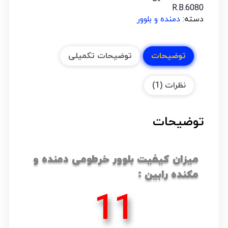
R.B.6080
دسته:
دمنده و بلوور
توضیحات
توضیحات تکمیلی
نظرات (1)
توضیحات
میزان کیفیت بلوور خرطومی دمنده و
مکنده رابین :
15