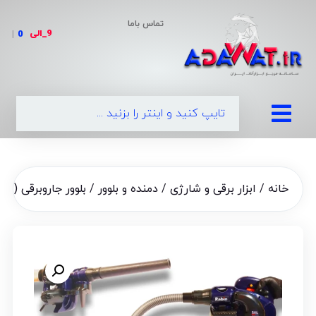
تماس باما
9_الی
|
0990
خانه
/
ابزار برقی و شارژی
/
دمنده و بلوور
/ بلوور جاروبرقی (دمنده و مک