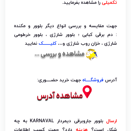
تکمیلی
را مشاهده بفرمایید.
جهت مقایسه و بررسی انواع دیگر بلوور و مکنده
: دم برقی کبابی ؛ بلوور شارژی ، بلوور خرطومی
شارژی ، خزان روب شارژی و…
کلیــــــک
نمایید
آدرس
فروشگــــاه
جهت خرید حضــــوری:
ارسال
بلوور جاروبرقی دیمردار KARNAVAL به چه
شکل است؟
هزینه
دارد؟ جهت کسب اطلاعات