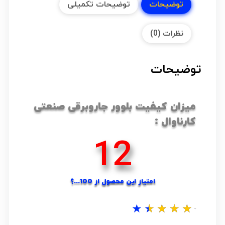
توضیحات
توضیحات تکمیلی
نظرات (0)
توضیحات
میزان کیفیت بلوور جاروبرقی صنعتی
کارناوال :
17
امتیاز این محصول از 100...؟
★
★
★
★
★
نظر شما...؟