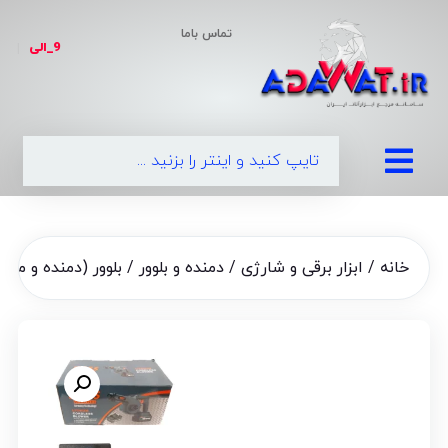
تماس باما
9_الی
|
099
خانه
/
ابزار برقی و شارژی
/
دمنده و بلوور
/ بلوور (دمنده و مکنده) شا