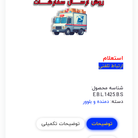
استعلام
ارتباط تلفنی
شناسه محصول:
E.B.L.1425.B.S
دسته:
دمنده و بلوور
توضیحات
توضیحات تکمیلی