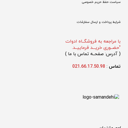
سیاست حفظ حریم خصوصی
شرایط پرداخت و ارسال سفارشات
با مراجعه به فروشگــاه ادوات
"حضــوری خریـــد فرماییــد.
(
 آدرس: صفحــه تماس با ما 
)
تماس 
: 
021.66.17.50.98
امور مشتریان