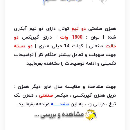
همزن صنعتی
دو تیغ
توتال دارای دو تیغ آبکاری
شده | توان :
1800 وات
| دارای گیربکس
دو
حالت
صنعتی | کولت 14 میلی متری |
دو دسته
جهت سهولت و تعادل بیشتر هنگام کار | توضیحات
تکمیلی و ادامه توضیحات را مشاهده بفرمایید.
جهت مشاهده و مقایسه مدل های دیگر همزن :
دریل همزن گیربکسی ، میکسر
صنعتی
، همزن تک
تیغ ، دریلی و… به این
صفحـــــه
مراجعه بفرمایید.