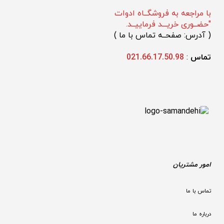
با مراجعه به فروشگــاه ادوات
"حضــوری خریـــد فرماییــد.
(
 آدرس: صفحــه تماس با ما 
)
تماس 
: 
021.66.17.50.98
امور مشتریان
تماس با ما
درباره ما