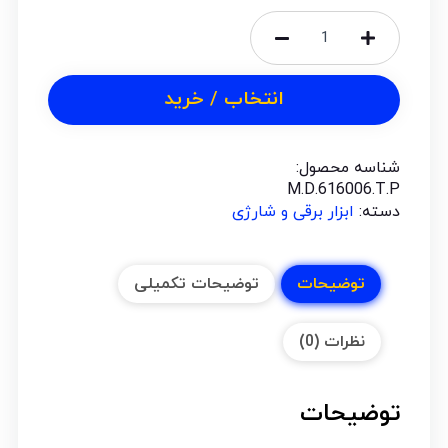
انتخاب / خرید
شناسه محصول:
M.D.616006.T.P
دسته:
ابزار برقی و شارژی
توضیحات
توضیحات تکمیلی
نظرات (0)
توضیحات