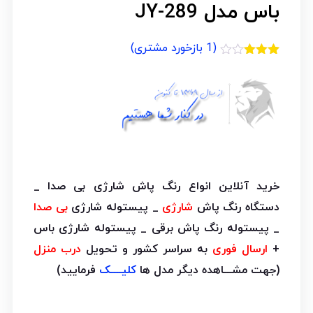
باس مدل JY-289
(
1
بازخورد مشتری)
1
امتیازدهی
3.00
از
5 در
امتیازدهی
مشتری
خرید آنلاین انواع رنگ پاش شارژی بی صدا _
دستگاه رنگ پاش
شارژی
_ پیستوله شارژی
بی صدا
_ پیستوله رنگ پاش برقی _ پیستوله شارژی باس
+
ارسال فوری
به سراسر کشور و تحویل
درب منزل
(جهت مشـــاهده دیگر مدل ها
کلیــــک
فرمایید)