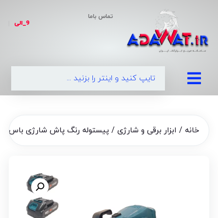
تماس باما
9_الی
|
09
خانه
/
ابزار برقی و شارژی
/ پیستوله رنگ پاش شارژی باس مدل -289