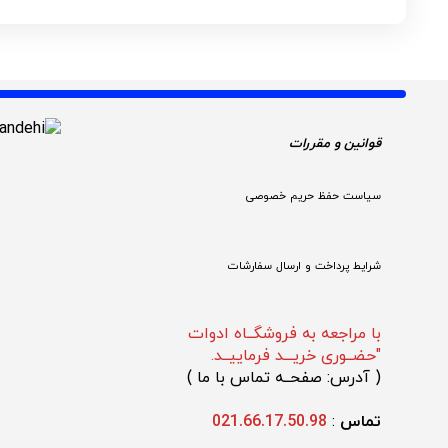
قوانین و مقررات 
سیاست حفظ حریم خصوصی
شرایط پرداخت و ارسال سفارشات
با مراجعه به فروشگــاه ادوات
"حضــوری خریـــد فرماییــد.
(
 آدرس: صفحــه تماس با ما 
)
تماس 
: 
021.66.17.50.98