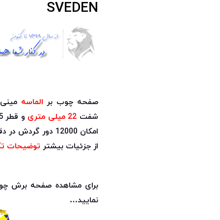
SVEDEN
صفحه چوب بر
الماسه
شفت
22 میلی متری
و قطر 115 میلی متری | دارای
امکان 12000 دور گردش در دقیقه | مناسب برای
از جزئیات بیشتر
توضیحات تک
برای مشاهده صفحه برش چوب زنجیری 115 میلی 
نمایید…