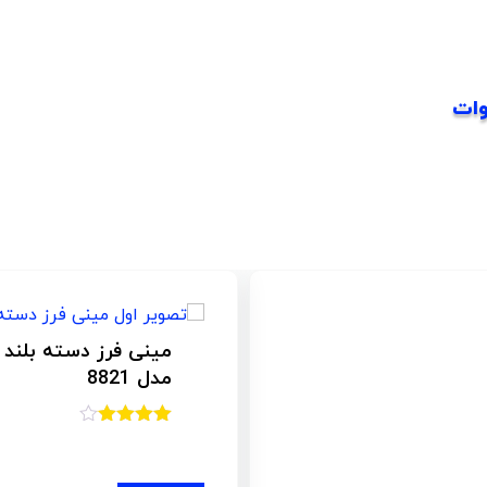
وات
بلند دیمر دار 1200 وات رویال مکس ایران