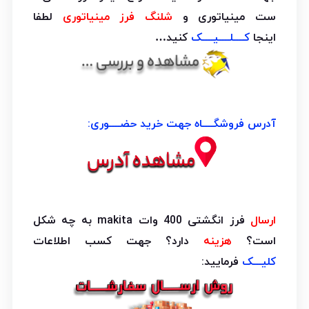
ست مینیاتوری و
شلنگ فرز مینیاتوری
لطفا
اینجا
کــــلــــیــــک
کنید…
آدرس فروشگــــاه جهت خرید حضــــوری:
ارسال
فرز انگشتی 400 وات makita به چه شکل
است؟
هزینه
دارد؟ جهت کسب اطلاعات
کلیـــک
فرمایید: