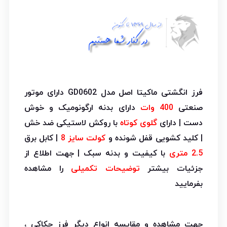
فرز انگشتی ماکیتا اصل مدل GD0602 دارای موتور
صنعتی
400 وات
دارای بدنه ارگونومیک و خوش
دست | دارای
گلوی کوتاه
با روکش لاستیکی ضد خش
| کلید کشویی قفل شونده و
کولت سایز 8
| کابل برق
2.5 متری
با کیفیت و بدنه سبک | جهت اطلاع از
جزئیات بیشتر
توضیحات تکمیلی
را مشاهده
بفرمایید
جهت مشاهده و مقایسه انواع دیگر فرز حکاکی ،