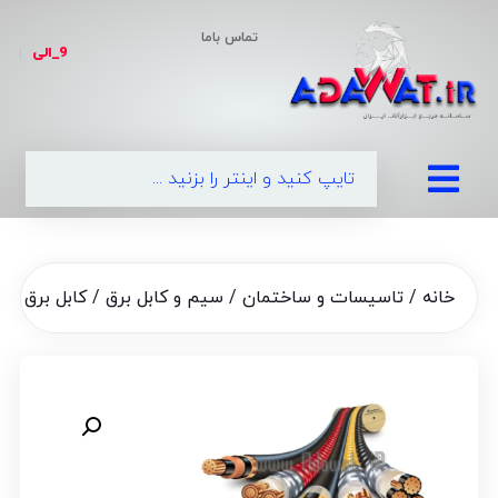
تماس باما
9_الی
|
09
خانه
/
تاسیسات و ساختمان
/
سیم و کابل برق
/ کابل برق 2 در 6 البرز افشان