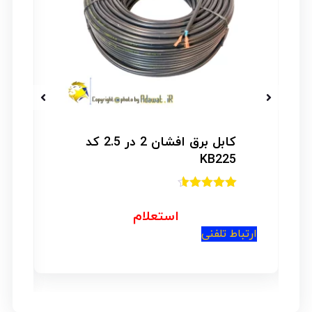
کابل برق افشان 2 در 2.5 کد
KB225
امتیاز
4.50
از 5
استعلام
ارتباط تلفنی
ار