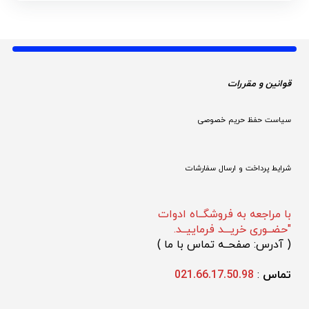
قوانین و مقررات 
سیاست حفظ حریم خصوصی
شرایط پرداخت و ارسال سفارشات
با مراجعه به فروشگــاه ادوات
"حضــوری خریـــد فرماییــد.
(
 آدرس: صفحــه تماس با ما 
)
تماس 
: 
021.66.17.50.98