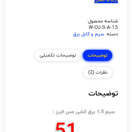
شناسه محصول:
W-CU-S-A-1.5
دسته:
سیم و کابل برق
توضیحات
توضیحات تکمیلی
نظرات (2)
توضیحات
سیم 1.5 برق کشی مس البرز :
62