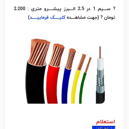
? ســـیم 1 در 2.5 الـــبرز پیشــــرو متری :
2.200
تومان ? (جهت مشاهـــده
کلیــــک فرماییــــد
)
استعلام
ارتباط تلفنی