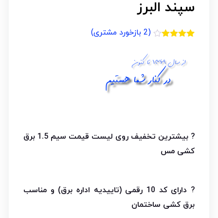
سپند البرز
(
2
بازخورد مشتری)
2
امتیازدهی
4.00
از 5
در
امتیازدهی
مشتری
? بیشترین تخفیف روی لیست قیمت سیم 1.5 برق
کشی مس
? دارای کد 10 رقمی (تاییدیه اداره برق) و مناسب
برق کشی ساختمان