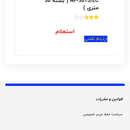
AP-3015/EC ( بسته 30
متری )
امتیاز
2.50
استعلام
از 5
ارتباط تلفنی
ار
قوانین و مقررات 
سیاست حفظ حریم خصوصی