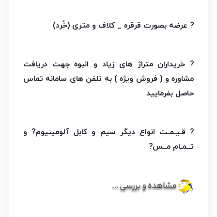
? عرضه بصورت قرقره _ کلاف و متری (خُرد)
? خریداران متراژ های زیاد و انبوه جهت دریافت
مشاوره و ( فروش ویژه ) به تلفن های سامانه تماس
حاصل بفرمایید
? قـیـمـت انواع دیگر سیم و کابل آلومینیوم? و
تــمـام مــس?