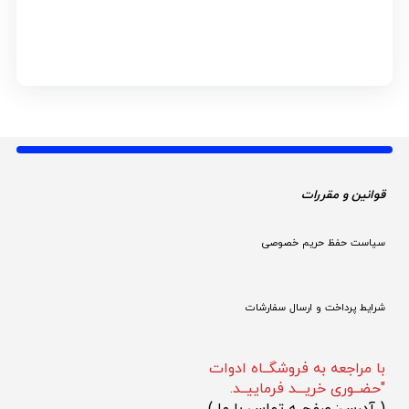
قوانین و مقررات 
سیاست حفظ حریم خصوصی
شرایط پرداخت و ارسال سفارشات
با مراجعه به فروشگــاه ادوات
"حضــوری خریـــد فرماییــد.
(
 آدرس: صفحــه تماس با ما 
)