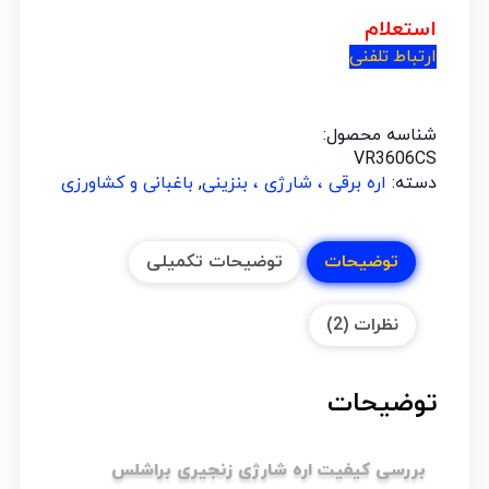
استعلام
ارتباط تلفنی
شناسه محصول:
VR3606CS
دسته:
اره برقی ، شارژی ، بنزینی
,
باغبانی و کشاورزی
توضیحات
توضیحات تکمیلی
نظرات (2)
توضیحات
بررسی کیفیت اره شارژی زنجیری براشلس