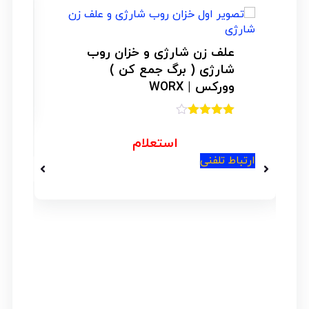
۸% _
علف زن شارژی و خزان روب
شارژی ( برگ جمع کن )
وورکس | WORX
امتیاز
4.00
از 5
استعلام
ارتباط تلفنی