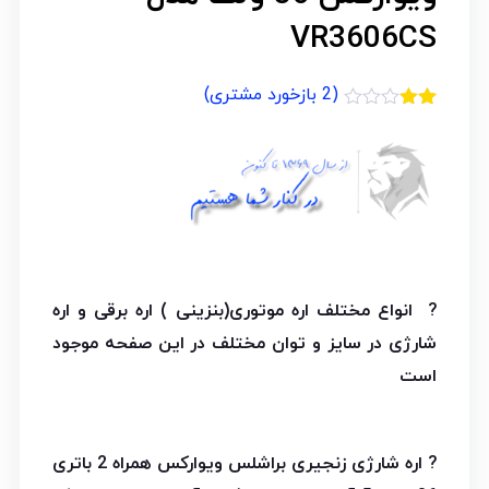
VR3606CS
(
2
بازخورد مشتری)
1
امتیازدهی
2.00
از 5
در
امتیازدهی
مشتری
? انواع مختلف اره موتوری(بنزینی ) اره برقی و اره
شارژی در سایز و توان مختلف در این صفحه موجود
است
? اره شارژی زنجیری براشلس ویوارکس همراه 2 باتری