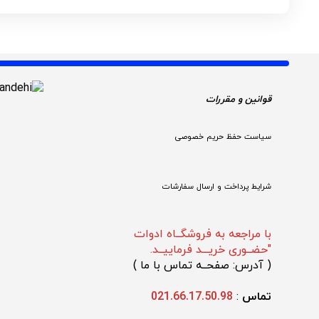
قوانین و مقررات 
سیاست حفظ حریم خصوصی
شرایط پرداخت و ارسال سفارشات
با مراجعه به فروشگــاه ادوات
"حضــوری خریـــد فرماییــد.
(
 آدرس: صفحــه تماس با ما 
)
تماس 
: 
021.66.17.50.98