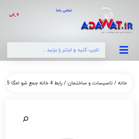
تماس باما
9_الی
|
09
خانه
/
تاسیسات و ساختمان
/ رابط 4 خانه جمع شو امگا 5 متری