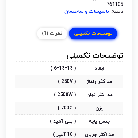
761105
دسته:
تاسیسات و ساختمان
توضیحات تکمیلی
نظرات (1)
توضیحات تکمیلی
ابعاد
( 13*13*6 )
حداکثر ولتاژ
( 250V )
حد اکثر توان
( 2500W )
وزن
( 700G )
جنس پایه
( پلی آمید )
حد اکثر جریان
( 10 آمپر )