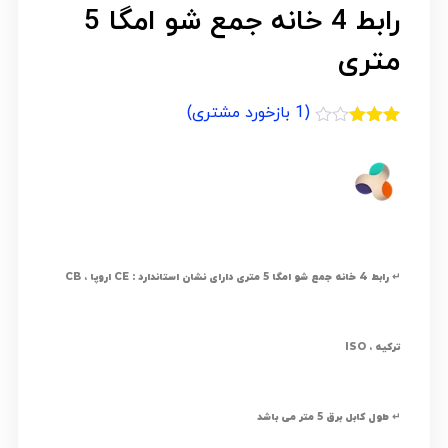
رابط 4 خانه جمع شو امگا 5
متری
(
1
بازخورد مشتری)
1
امتیازدهی
3.00
از
5 در
امتیازدهی
مشتری
↵ رابط 4 خانه جمع شو امگا 5 متری دارای نشان استاندارد : CE اروپا ، CB
ترکیه ، ISO
↵ طول کابل برق 5 متر می باشد